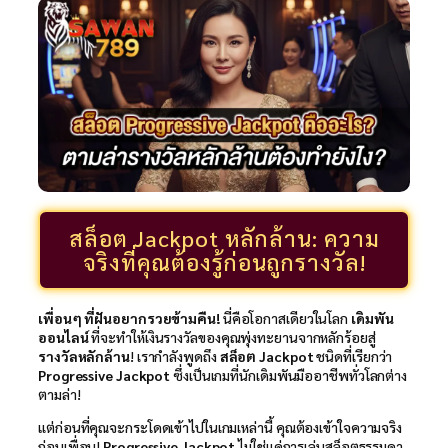
สล็อต Jackpot หลักล้าน: ความ
จริงที่คุณต้องรู้ก่อนถูกรางวัล!
เพื่อนๆ ที่ฝันอยากรวยข้ามคืน!
นี่คือโอกาสเดียวในโลก
เดิมพัน
ออนไลน์
ที่จะทำให้เงินรางวัลของคุณพุ่งทะยานจากหลักร้อยสู่
รางวัลหลักล้าน
! เรากำลังพูดถึง
สล็อต Jackpot
ชนิดที่เรียกว่า
Progressive Jackpot
ซึ่งเป็นเกมที่นักเดิมพันมืออาชีพทั่วโลกต่าง
ตามล่า!
แต่ก่อนที่คุณจะกระโดดเข้าไปในเกมเหล่านี้ คุณต้องเข้าใจความจริง
ก่อนเพื่อน!
Progressive Jackpot
ไม่ใช่แค่การเล่นสล็อตธรรมดา