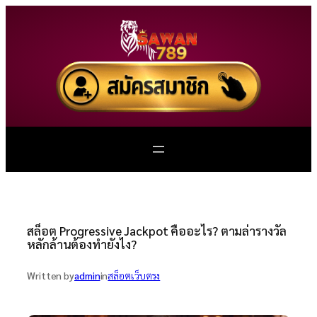
ข้าม
ไป
ยัง
เนื้อหา
สล็อต Progressive Jackpot คืออะไร? ตามล่ารางวัล
หลักล้านต้องทำยังไง?
Written by
admin
in
สล็อตเว็บตรง