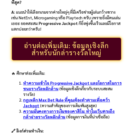
ที่สุด?
A:
แนะนำให้เลือกเกมจากค่ายใหญ่ๆ ที่มีเครือข่ายผู้เล่นกว้างขวาง
เช่น NetEnt, Microgaming หรือ Playtech ครับ เพราะยิ่งมีคนเล่น
เยอะ ยอดสะสม
Progressive Jackpot
ก็ยิ่งพุ่งขึ้นเร็วและมีโอกาส
แตกบ่อยกว่าครับ!
อ่านต่อเพิ่มเติม: ข้อมูลเชิงลึก
สำหรับนักล่ารางวัลใหญ่
🔥 ศึกษาต่อเพิ่มเติม:
ทำความเข้าใจ Progressive Jackpot และโอกาสในการ
ชนะรางวัลหลักล้าน
(ข้อมูลเชิงลึกเกี่ยวกับระบบสะสม
รางวัล)
กฎเหล็ก Max Bet Rule ที่คุณต้องทำตามเพื่อคว้า
Jackpot
(ความสำคัญของการเดิมพันสูงสุด)
ความมั่นคงทางการเงินของคาสิโน: ทำไมเว็บตรงถึง
กล้าจ่ายรางวัลหลักล้าน
(ข้อมูลการเงินที่น่าเชื่อถือ)
🔗 ลิงก์ด่วนทำเงิน: