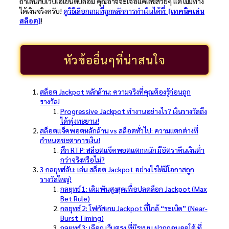
ถ้าเล่นกับเว็บเอเย่นต์ปลอม คุณอาจจะเจอแค่เลขสวยๆ แต่ไม่มีทาง
ได้เงินจริงครับ!
ดูวิธีเลือกเกมที่ถูกหลักการทำเงินได้ที่:
[เทคนิคเล่น
สล็อต]
!
หัวข้ออื่นๆที่น่าสนใจ
สล็อต Jackpot หลักล้าน: ความจริงที่คุณต้องรู้ก่อนถูก
รางวัล!
Progressive Jackpot ทำงานอย่างไร? เงินรางวัลถึง
ได้พุ่งทะยาน!
สล็อตแจ็คพอตหลักล้าน vs สล็อตทั่วไป: ความแตกต่างที่
กำหนดชะตาการเงิน!
ศึก RTP: สล็อตแจ็คพอตแตกหนัก มีอัตราคืนเงินต่ำ
กว่าจริงหรือไม่?
3 กลยุทธ์ลับ: เล่น สล็อต Jackpot อย่างไรให้มีโอกาสถูก
รางวัลใหญ่!
กลยุทธ์ 1: เดิมพันสูงสุดเพื่อปลดล็อก Jackpot (Max
Bet Rule)
กลยุทธ์ 2: โฟกัสเกม Jackpot ที่ใกล้ “ระเบิด” (Near-
Burst Timing)
กลยุทธ์ 3: เลือก เว็บตรง ที่มีระบบ ฝากถอนออโต้ ที่