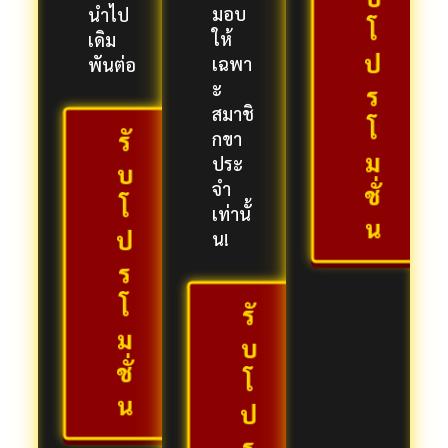
มอบ
นำไป
โ
ให้
เดิม
ป
เฉพา
พันต่อ
ะ
ร
สมาชิ
โ
รั
กขา
ม
ประ
บ
จำ
ชั่
โ
เท่านั้
น
ป
น!
ร
โ
รั
ม
บ
ชั่
โ
น
ป
ร