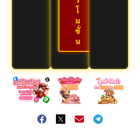
โ
ม
ชั่
น