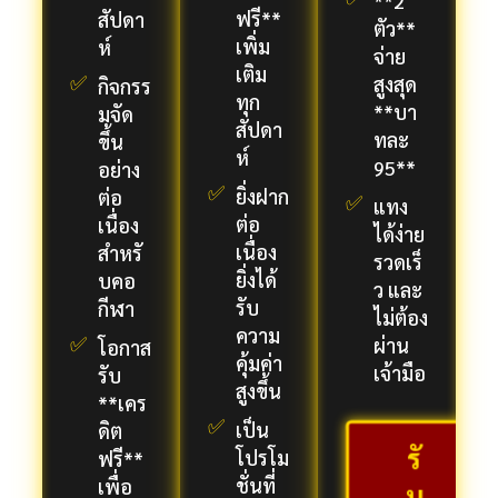
**2
ฟรี**
สัปดา
ตัว**
เพิ่ม
ห์
จ่าย
เติม
สูงสุด
กิจกรร
ทุก
**บา
มจัด
สัปดา
ทละ
ขึ้น
ห์
95**
อย่าง
ยิ่งฝาก
ต่อ
แทง
ต่อ
เนื่อง
ได้ง่าย
เนื่อง
สำหรั
รวดเร็
ยิ่งได้
บคอ
ว และ
รับ
กีฬา
ไม่ต้อง
ความ
ผ่าน
โอกาส
คุ้มค่า
เจ้ามือ
รับ
สูงขึ้น
**เคร
เป็น
ดิต
รั
โปรโม
ฟรี**
ชั่นที่
บ
เพื่อ