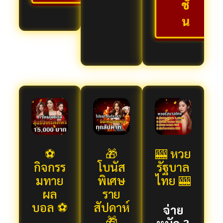
ชั่
น
⚽
🎁
🎰 หวย
กิจกรร
โบนัส
รัฐบาล
มทาย
พิเศษ
ไทย 🎰
ผล
ราย
บอล ⚽
สัปดาห์
จ่าย
🎁