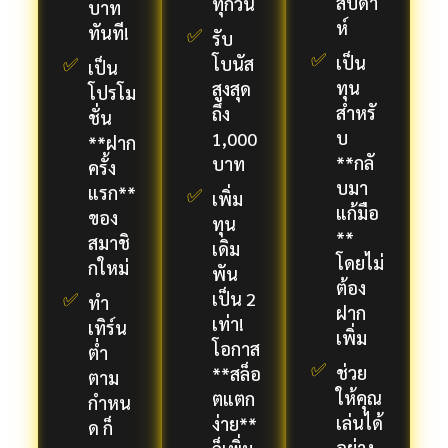
สัปดา
ทุกวัน
บาท
ห์
ทันที!
รับ
เป็น
โบนัส
เป็น
ทุน
สูงสุด
โปรโม
สำหรั
ถึง
ชั่น
บ
1,000
**ฝาก
**กลั
บาท
ครั้ง
บมา
แรก**
เพิ่ม
แก้มือ
ของ
ทุน
**
สมาชิ
เดิม
โดยไม่
กใหม่
พัน
ต้อง
เป็น 2
ทำ
ฝาก
เท่า!
เทิร์น
เพิ่ม
โอกาส
ต่ำ
ช่วย
**สล็อ
ตาม
ให้คุณ
ตแตก
กำหน
เล่นได้
ง่าย**
ด ก็
อย่าง