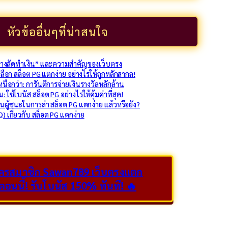
หัวข้ออื่นๆที่น่าสนใจ
ทางลัดทำเงิน” และความสำคัญของเว็บตรง
ลือก สล็อต PG แตกง่าย อย่างไรให้ถูกหลักสากล!
ือกว่า: การันตีการจ่ายเงินรางวัลหลักล้าน
ใช้โบนัส สล็อต PG อย่างไรให้คุ้มค่าที่สุด!
็นผู้ชนะในการล่า สล็อต PG แตกง่าย แล้วหรือยัง?
) เกี่ยวกับ สล็อต PG แตกง่าย
ัครสมาชิก Sawan789 เว็บตรงแตก
 ตอนนี้! รับโบนัส 150% ทันที! 🔥