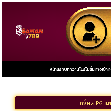
ข้าม
ไป
ยัง
เนื้อหา
หน้าแรก
บทความ
โปรโมชั่น
ทางเข้า
ท
สล็อต PG แตก