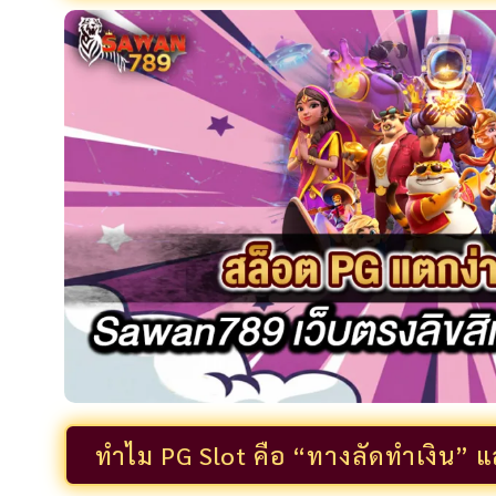
ทำไม PG Slot คือ “ทางลัดทำเงิน”