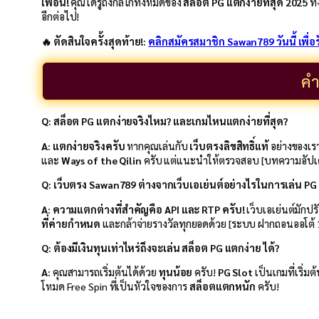
เพื่อน!
คุณได้รู้ถึงกลไกทั้งหมดของ
สล็อต PG แตกง่ายที่สุด 2025
ทั
อีกต่อไป!
🔥 ตัดสินใจครั้งสุดท้าย!:
คลิกสมัครสมาชิก Sawan789 วันนี้ เพื่อ
คำ
Q: สล็อต PG แตกง่ายจริงไหม? และเกมไหนแตกง่ายที่สุด?
A:
แตกง่ายจริงครับ
หากคุณเล่นกับ
เว็บตรงลิขสิทธิ์แท้
อย่างของเรา
และ
Ways of the Qilin
ครับ แต่แนะนำให้ตรวจสอบ [บทความอัปเดต
Q: เว็บตรง Sawan789 ต่างจากเว็บเอเย่นต์อย่างไรในการเล่น PG
A:
ความแตกต่างที่สำคัญคือ API และ RTP ครับ!
เว็บเอเย่นต์มักป
ที่ค่ายกำหนด
และกล้าจ่ายรางวัลทุกยอดด้วย [ระบบ ฝากถอนออโต้ 1
Q: ต้องมีเงินทุนเท่าไหร่ถึงจะเล่น สล็อต PG แตกง่าย ได้?
A:
คุณสามารถเริ่มต้นได้ด้วย
ทุนน้อย
ครับ!
PG Slot
เป็นเกมที่เริ่ม
โหมด Free Spin ที่เป็นหัวใจของการ
สล็อตแตกหนัก
ครับ!