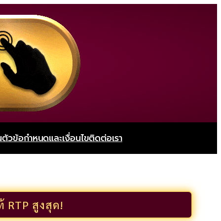
นตัว
ข้อกำหนดและเงื่อนไข
ติดต่อเรา
้ RTP สูงสุด!