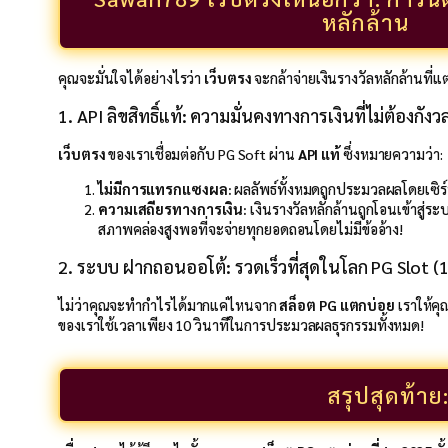
หลักล้าน
คุณจะมั่นใจได้อย่างไรว่า
เว็บตรง
จะกล้าจ่ายเงินรางวัลหลักล้านที่
1. API ลิขสิทธิ์แท้: ความมั่นคงทางการเงินที่ไม่ต้องกังว
เว็บตรง
ของเราเชื่อมต่อกับ PG Soft ผ่าน
API แท้
ซึ่งหมายความว่า:
ไม่มีการแทรกแซงผล:
ผลลัพธ์ทั้งหมดถูกประมวลผลโดยเซิร์
ความเสถียรทางการเงิน:
เงินรางวัลหลักล้านถูกโอนเข้าสู่ร
สภาพคล่องสูงพอที่จะจ่ายทุกยอดถอนโดยไม่มีข้ออ้าง!
2. ระบบ ฝากถอนออโต้: รวดเร็วที่สุดในโลก PG Slot (1
ไม่ว่าคุณจะทำกำไรได้มากแค่ไหนจาก
สล็อต PG แตกบ่อย
เราให้ค
ของเราใช้เวลาเพียง 10 วินาทีในการประมวลผลธุรกรรมทั้งหมด!
สรุปสุดท้าย