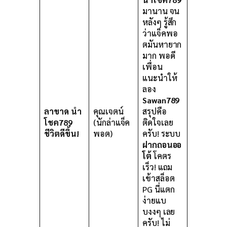
มานาน จน
หลังๆ รู้สึก
ว่าแจ็คพอ
ตมันหายาก
มาก พอดี
เพื่อน
แนะนำให้
ลอง
Sawan789
ลาขาด นำ
คุณเจตน์
สรุปคือ
โชค789
(นักล่าแจ็ค
ติดใจเลย
ชีวิตดีขึ้น!
พอต)
ครับ! ระบบ
ฝากถอนออ
โต้
โคตร
เร็ว! แถม
เข้าสล็อต
PG นี่แตก
ง่ายแบ
บงงๆ เลย
ครับ! ไม่