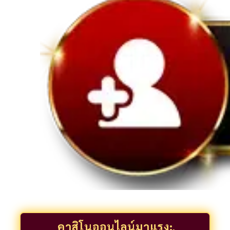
คาสิโนออนไลน์มาแรง: