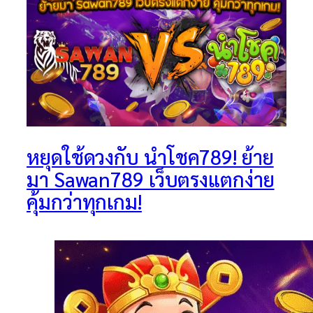
หยุดใช้ดวงกับ นำโชค789! ย้าย
มา Sawan789 เว็บตรงแตกง่าย
คุ้มกว่าทุกเกม!