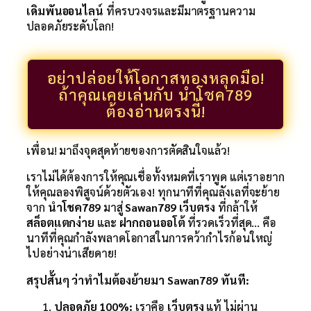
เดิมพันออนไลน์
ที่ครบวงจรและมีมาตรฐานความ
ปลอดภัยระดับโลก!
อย่าปล่อยให้โอกาสทองหลุดมือ!
ถ้าคุณเคยเล่นกับ นำโชค789
ต้องอ่านตรงนี้!
เพื่อน! มาถึงจุดสุดท้ายของการตัดสินใจแล้ว!
เราไม่ได้ต้องการให้คุณเชื่อทั้งหมดที่เราพูด แต่เราอยาก
ให้คุณลองพิสูจน์ด้วยตัวเอง! ทุกนาทีที่คุณลังเลที่จะย้าย
จาก
นำโชค789
มาสู่
Sawan789 เว็บตรง
ที่กล้าให้
สล็อตแตกง่าย
และ
ฝากถอนออโต้
ที่รวดเร็วที่สุด… คือ
นาทีที่คุณกำลังพลาดโอกาสในการคว้ากำไรก้อนใหญ่
ไปอย่างน่าเสียดาย!
สรุปสั้นๆ ว่าทำไมต้องย้ายมา Sawan789 ทันที:
ปลอดภัย 100%:
เราคือ
เว็บตรง
แท้ ไม่ผ่าน