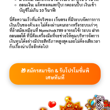
ถอนเงิน:
แจ็คพอตแตกปุ๊บ! กดถอนปั๊บ! เงินเข้า
บัญชีไม่เกิน
10 วินาที
!
นี่คือความเร็วที่แท้จริงของ
เว็บตรง
ที่มีระบบจัดการการ
เงินเป็นของตัวเอง ไม่ต้องผ่านคนกลางหรือระบบเก่าๆ
ที่ล้าสมัยเหมือนที่
Numchok789
อาจจะใช้! ระบบ
ฝาก
ถอนออโต้
ที่นี่คือเครื่องมือที่จะช่วยให้คุณบริหารจัดการ
เงินทุนได้อย่างมีประสิทธิภาพสูงสุด และไม่ต้องเสียเวลา
กับเรื่องน่าเบื่ออีกต่อไป!
🎁 สมัครสมาชิก & รับโปรโมชั่นพิ
เศษทันที