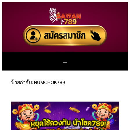
ข้าม
ไป
ยัง
เนื้อหา
ป้ายกำกับ:
NUMCHOK789