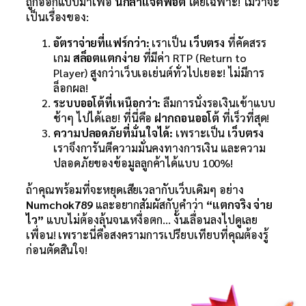
ถูกออกแบบมาเพื่อ
นักล่าแจ็คพอต
โดยเฉพาะ! ไม่ว่าจะ
เป็นเรื่องของ:
อัตราจ่ายที่แฟร์กว่า:
เราเป็น
เว็บตรง
ที่คัดสรร
เกม
สล็อตแตกง่าย
ที่มีค่า RTP (Return to
Player) สูงกว่าเว็บเอเย่นต์ทั่วไปเยอะ! ไม่มีการ
ล็อกผล!
ระบบออโต้ที่เหนือกว่า:
ลืมการนั่งรอเงินเข้าแบบ
ช้าๆ ไปได้เลย! ที่นี่คือ
ฝากถอนออโต้
ที่เร็วที่สุด!
ความปลอดภัยที่มั่นใจได้:
เพราะเป็น
เว็บตรง
เราจึงการันตีความมั่นคงทางการเงิน และความ
ปลอดภัยของข้อมูลลูกค้าได้แบบ 100%!
ถ้าคุณพร้อมที่จะหยุดเสียเวลากับเว็บเดิมๆ อย่าง
Numchok789
และอยากสัมผัสกับคำว่า
“แตกจริง จ่าย
ไว”
แบบไม่ต้องลุ้นจนเหงื่อตก… งั้นเลื่อนลงไปดูเลย
เพื่อน! เพราะนี่คือสงครามการเปรียบเทียบที่คุณต้องรู้
ก่อนตัดสินใจ!