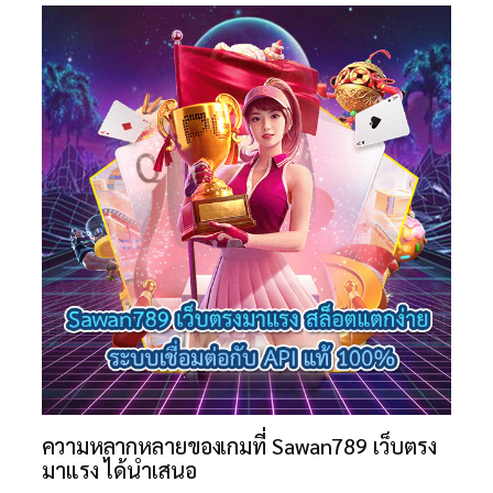
ความหลากหลายของเกมที่ Sawan789 เว็บตรง
มาแรง ได้นำเสนอ