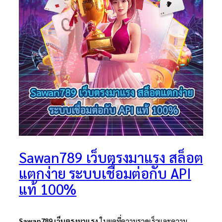
Sawan789 เว็บตรงมาแรง สล็อต
แตกง่าย ระบบเชื่อมต่อกับ API
แท้ 100%
Sawan789 เว็บตรงมาแรง
ในยุคที่ความรวดเร็วและความ