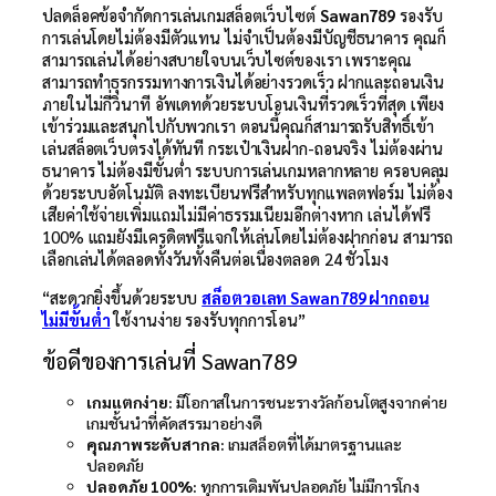
ปลดล็อคข้อจำกัดการเล่นเกมสล็อตเว็บไซต์
Sawan789
รองรับ
การเล่นโดยไม่ต้องมีตัวแทน ไม่จำเป็นต้องมีบัญชีธนาคาร คุณก็
สามารถเล่นได้อย่างสบายใจบนเว็บไซต์ของเรา เพราะคุณ
สามารถทำธุรกรรมทางการเงินได้อย่างรวดเร็ว ฝากและถอนเงิน
ภายในไม่กี่วินาที อัพเดทด้วยระบบโอนเงินที่รวดเร็วที่สุด เพียง
เข้าร่วมและสนุกไปกับพวกเรา ตอนนี้คุณก็สามารถรับสิทธิ์เข้า
เล่นสล็อตเว็บตรงได้ทันที กระเป๋าเงินฝาก-ถอนจริง ไม่ต้องผ่าน
ธนาคาร ไม่ต้องมีขั้นต่ำ ระบบการเล่นเกมหลากหลาย ครอบคลุม
ด้วยระบบอัตโนมัติ ลงทะเบียนฟรีสำหรับทุกแพลตฟอร์ม ไม่ต้อง
เสียค่าใช้จ่ายเพิ่มแถมไม่มีค่าธรรมเนียมอีกต่างหาก เล่นได้ฟรี
100% แถมยังมีเครดิตฟรีแจกให้เล่นโดยไม่ต้องฝากก่อน สามารถ
เลือกเล่นได้ตลอดทั้งวันทั้งคืนต่อเนื่องตลอด 24 ชั่วโมง
“สะดวกยิ่งขึ้นด้วยระบบ
สล็อตวอเลท Sawan789 ฝากถอน
ไม่มีขั้นต่ำ
ใช้งานง่าย รองรับทุกการโอน”
ข้อดีของการเล่นที่ Sawan789
เกมแตกง่าย:
มีโอกาสในการชนะรางวัลก้อนโตสูงจากค่าย
เกมชั้นนำที่คัดสรรมาอย่างดี
คุณภาพระดับสากล:
เกมสล็อตที่ได้มาตรฐานและ
ปลอดภัย
ปลอดภัย 100%:
ทุกการเดิมพันปลอดภัย ไม่มีการโกง