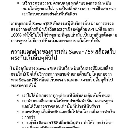
บริการครบวงจร:
ครอบคลุม ทุกด้านของการเล่นพนัน
ออนไลน์ทุกเกม ไม่ว่าจะเป็นสล็อต บาคาร่า คาสิโนสด หวย
เรามีครบจบทุกอย่างในพื้นที่เดียว
เกมทุกเกมที่
Sawan789
คัดสรรมาให้บริการนั้น ผ่านการตรวจ
สอบจากองค์กรที่น่าเชื่อถือและเราเชื่อมต่อด้วย API แท้โดยตรง
100% ทำให้มั่นใจได้ว่าทุกเกมที่คุณเล่นนั้นเป็นเกมที่ถูกต้องตาม
มาตรฐาน ไม่มีการปรับแต่งผลการออกรางวัลใดๆทั้งสิ้น
ความแตกต่างของการเล่น Sawan789 สล็อตเว็บ
ตรงกับเว็บอื่นๆทั่วไป
ในปัจจุบันทาง
Sawan789
เป็นเว็บพนันเว็บตรงที่มีเกมสล็อต
ออนไลน์เปิดให้บริการหลากหลายค่ายเกมด้วยกัน โดยเกมจาก
ทาง
Sawan789 สล็อตเว็บตรง
จะแตกต่างจากเว็บอื่นๆทั่วไป
พอสมควร ดังนี้
เราไม่ได้นำเกมจากทุกๆค่ายมาให้เข้าเล่นเดิมพันทั้งหมด
เรานำ เกมสล็อตออนไลน์จากค่ายชั้นนำ ที่ผ่านมาตรฐาน
และได้รับการตรวจสอบเท่านั้น ที่นำมาให้บริการ
เกมพนันทุกเดิมมีระดับและเต็มไปด้วยโอกาสในการทำเงิน
มากกว่า
การเข้าถึง
Sawan789 สล็อตเว็บตรง
ทำได้ง่ายกว่า ด้วย
การเชื่อมต่อที่มีความเสถียรมากที่สุด