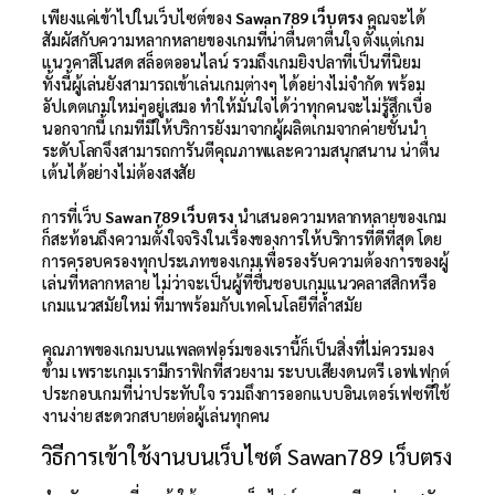
เพียงแค่เข้าไปในเว็บไซต์ของ
Sawan789 เว็บตรง
คุณจะได้
สัมผัสกับความหลากหลายของเกมที่น่าตื่นตาตื่นใจ ตั้งแต่เกม
แนวคาสิโนสด สล็อตออนไลน์ รวมถึงเกมยิงปลาที่เป็นที่นิยม
ทั้งนี้ผู้เล่นยังสามารถเข้าเล่นเกมต่างๆ ได้อย่างไม่จำกัด พร้อม
อัปเดตเกมใหม่ๆอยู่เสมอ ทำให้มั่นใจได้ว่าทุกคนจะไม่รู้สึกเบื่อ
นอกจากนี้ เกมที่มีให้บริการยังมาจากผู้ผลิตเกมจากค่ายชั้นนำ
ระดับโลกจึงสามารถการันตีคุณภาพและความสนุกสนาน น่าตื่น
เต้นได้อย่างไม่ต้องสงสัย
การที่เว็บ
Sawan789 เว็บตรง
นำเสนอความหลากหลายของเกม
ก็สะท้อนถึงความตั้งใจจริงในเรื่องของการให้บริการที่ดีที่สุด โดย
การครอบครองทุกประเภทของเกมเพื่อรองรับความต้องการของผู้
เล่นที่หลากหลาย ไม่ว่าจะเป็นผู้ที่ชื่นชอบเกมแนวคลาสสิกหรือ
เกมแนวสมัยใหม่ ที่มาพร้อมกับเทคโนโลยีที่ล้ำสมัย
คุณภาพของเกมบนแพลตฟอร์มของเรานี้ก็เป็นสิ่งที่ไม่ควรมอง
ข้าม เพราะเกมเรามีกราฟิกที่สวยงาม ระบบเสียงดนตรี เอฟเฟกต์
ประกอบเกมที่น่าประทับใจ รวมถึงการออกแบบอินเตอร์เฟซที่ใช้
งานง่าย สะดวกสบายต่อผู้เล่นทุกคน
วิธีการเข้าใช้งานบนเว็บไซต์ Sawan789 เว็บตรง