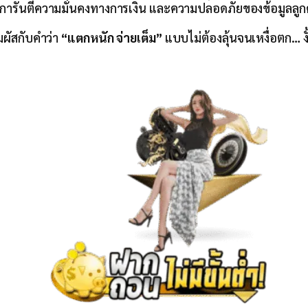
งการันตีความมั่นคงทางการเงิน และความปลอดภัยของข้อมูลลู
มผัสกับคำว่า
“แตกหนัก จ่ายเต็ม”
แบบไม่ต้องลุ้นจนเหงื่อตก… ง