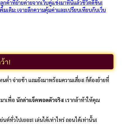
ูกค้าที่ย้ายค่ายจากเว็บคู่แข่งมาที่นี่แล้วชีวิตดีขึ้น!
พิ่มเติม: เจาะลึกความคุ้มค่าและเปรียบเทียบกับเว็บ
ว้า!
นต่ำ จ่ายช้า แถมยังมาพร้อมความเสี่ยง! ก็ต้องย้ายที่
มาเพื่อ
นักล่าแจ็คพอตตัวจริง
! เรากล้าท้าให้คุณ
ย่นต์ทั่วไปเยอะ! เล่นได้เท่าไหร่ ถอนได้เท่านั้น!