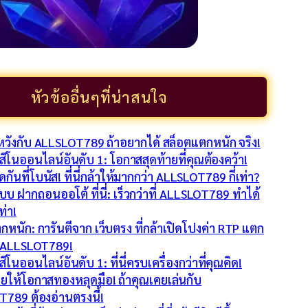
หัวข้ออื่นๆที่น่าสนใจ
หวังกับ ALLSLOT789 ถ้าอยากได้ สล็อตแตกหนัก จริง!
สิโนออนไลน์อันดับ 1: โอกาสสุดท้ายที่คุณต้องคว้า!
ดกันที่โบนัส! ที่นี่กล้าให้มากกว่า ALLSLOT789 กี่เท่า?
บบ ฝากถอนออโต้ ที่นี่: เร็วกว่าที่ ALLSLOT789 ทำได้
ท่า!
กหนัก: การันตีจาก เว็บตรง ที่กล้าเปิดโปงค่า RTP แตก
ก ALLSLOT789!
ิโนออนไลน์อันดับ 1: ที่นี่ครบเครื่องกว่าที่คุณคิด!
อยให้โอกาสทองหลุดมือ! ถ้าคุณเคยเล่นกับ
789 ต้องอ่านตรงนี้!