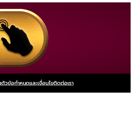
นตัว
ข้อกำหนดและเงื่อนไข
ติดต่อเรา