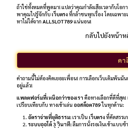
ถ้าใช่ทั้งหมดที่พูดมา! แปลว่าคุณกำลังเสียเวลากับโอก
พาคุณไปรู้จักกับ
เว็บตรง
ที่กล้าชนทุกเรื่อง โดยเฉพาะเ
หาไม่ได้จาก
ALLSLOT789
แน่นอน!
กลับไปยังหน้าห
คาส
คำถามนี้ไม่ต้องคิดเยอะเพื่อน! การเลือกเว็บเดิมพันมัน
อยู่แล้ว!
แพลตฟอร์มที่เหนือกว่าของเรา
คือทางเลือกที่ดีที่สุด
เปรียบเทียบกับ ทางเข้าเล่น
ออสล็อต789
ในทุกด้าน:
อัตราจ่ายที่ยุติธรรม:
เราเป็น
เว็บตรง
ที่คัดสรรเ
ระบบออโต้ 3 วินาที:
ลืมการนั่งรอเงินเข้าแบบช้าๆ