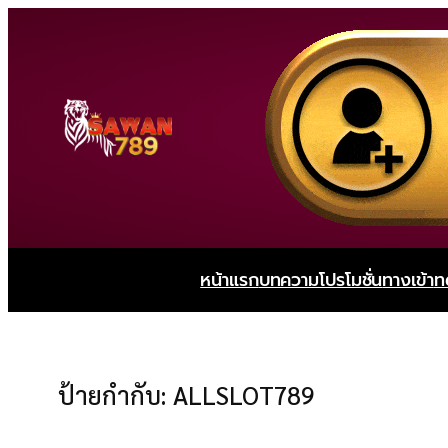
ข้าม
ไป
ยัง
เนื้อหา
หน้าแรก
บทความ
โปรโมชั่น
ทางเข้า
ท
ป้ายกำกับ:
ALLSLOT789