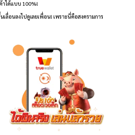
กค้าได้แบบ 100%!
ั้นเลื่อนลงไปดูเลยเพื่อน! เพราะนี่คือสงครามการ