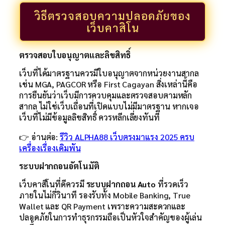
วิธีตรวจสอบความปลอดภัยของ
เว็บคาสิโน
ตรวจสอบใบอนุญาตและลิขสิทธิ์
เว็บที่ได้มาตรฐานควรมีใบอนุญาตจากหน่วยงานสากล
เช่น MGA, PAGCOR หรือ First Cagayan สิ่งเหล่านี้คือ
การยืนยันว่าเว็บมีการควบคุมและตรวจสอบตามหลัก
สากล ไม่ใช่เว็บเถื่อนที่เปิดแบบไม่มีมาตรฐาน หากเจอ
เว็บที่ไม่มีข้อมูลลิขสิทธิ์ ควรหลีกเลี่ยงทันที
👉 อ่านต่อ:
รีวิว ALPHA88 เว็บตรงมาแรง 2025 ครบ
เครื่องเรื่องเดิมพัน
ระบบฝากถอนอัตโนมัติ
เว็บคาสิโนที่ดีควรมี
ระบบฝากถอน Auto
ที่รวดเร็ว
ภายในไม่กี่วินาที รองรับทั้ง Mobile Banking, True
Wallet และ QR Payment เพราะความสะดวกและ
ปลอดภัยในการทำธุรกรรมถือเป็นหัวใจสำคัญของผู้เล่น