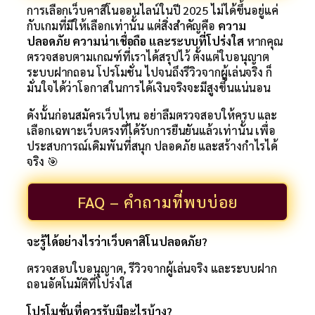
การเลือกเว็บคาสิโนออนไลน์ในปี 2025 ไม่ได้ขึ้นอยู่แค่
กับเกมที่มีให้เลือกเท่านั้น แต่สิ่งสำคัญคือ
ความ
ปลอดภัย ความน่าเชื่อถือ และระบบที่โปร่งใส
หากคุณ
ตรวจสอบตามเกณฑ์ที่เราได้สรุปไว้ ตั้งแต่ใบอนุญาต
ระบบฝากถอน โปรโมชั่น ไปจนถึงรีวิวจากผู้เล่นจริง ก็
มั่นใจได้ว่าโอกาสในการได้เงินจริงจะมีสูงขึ้นแน่นอน
ดังนั้นก่อนสมัครเว็บไหน อย่าลืมตรวจสอบให้ครบ และ
เลือกเฉพาะเว็บตรงที่ได้รับการยืนยันแล้วเท่านั้น เพื่อ
ประสบการณ์เดิมพันที่สนุก ปลอดภัย และสร้างกำไรได้
จริง 🎯
FAQ – คำถามที่พบบ่อย
จะรู้ได้อย่างไรว่าเว็บคาสิโนปลอดภัย?
ตรวจสอบใบอนุญาต, รีวิวจากผู้เล่นจริง และระบบฝาก
ถอนอัตโนมัติที่โปร่งใส
โปรโมชั่นที่ควรรับมีอะไรบ้าง?