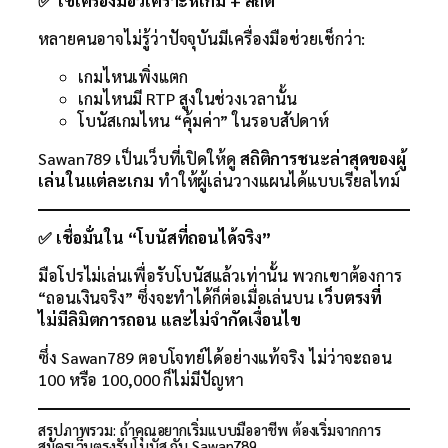
✅ ใช้เครื่องมือวิเคราะห์เกม + สถิติ
หลายคนอาจไม่รู้ว่าปัจจุบันมีเครื่องมือช่วยเช็กว่า:
เกมไหนเพิ่งแตก
เกมไหนมี RTP สูงในช่วงเวลานั้น
โบนัสเกมไหน “คุ้มค่า” ในรอบสัปดาห์
Sawan789 เป็นเว็บที่เปิดให้ดู
สถิติการชนะล่าสุดของผู้
เล่นในแต่ละเกม
ทำให้ผู้เล่นวางแผนได้แบบเรียลไทม์
✅ เชื่อมั่นใน “โบนัสที่ถอนได้จริง”
มือโปรไม่เล่นเพื่อรับโบนัสแล้วเท่านั้น พวกเขาต้องการ
“ถอนเงินจริง” ซึ่งจะทำได้ก็ต่อเมื่อเล่นบน
เว็บตรงที่
ไม่มีลิมิตการถอน และไม่จำกัดเงื่อนไข
ซึ่ง Sawan789 ตอบโจทย์ได้อย่างแท้จริง ไม่ว่าจะถอน
100 หรือ 100,000 ก็ไม่มีปัญหา
สรุปภาพรวม: ถ้าคุณอยากเริ่มแบบมืออาชีพ ต้องเริ่มจากการ
สมัครเว็บตรงรับโบนัส กับ Sawan789