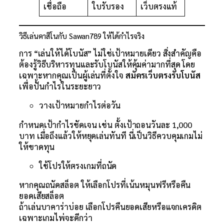
เชื่อถือ
ใบรับรอง
เว็บตรงแท้
วิธีเล่นคาสิโนกับ Sawan789 ให้ได้กำไรจริง
การ “เล่นให้ได้โบนัส” ไม่ใช่เป้าหมายเดียว สิ่งสำคัญคือ
ต้องรู้วิธีบริหารทุนและรับโบนัสให้คุ้มค่ามากที่สุด โดย
เฉพาะหากคุณเป็นผู้เล่นที่ตั้งใจ
สมัครเว็บตรงรับโบนัส
เพื่อปั้นกำไรในระยะยาว
วางเป้าหมายกำไรต่อวัน
กำหนดเป้ากำไรชัดเจน เช่น ตั้งเป้าถอนวันละ 1,000
บาท เมื่อถึงแล้วให้หยุดเล่นทันที นี่เป็นวิธีควบคุมเกมไม่
ให้ขาดทุน
ใช้โปรให้ตรงเกมที่ถนัด
หากคุณถนัดสล็อต ให้เลือกโปรที่เน้นหมุนฟรีหรือคืน
ยอดเสียสล็อต
ถ้าเล่นบาคาร่าบ่อย เลือกโปรคืนยอดเสียหรือแจกเครดิต
เฉพาะเกมไพ่จะดีกว่า