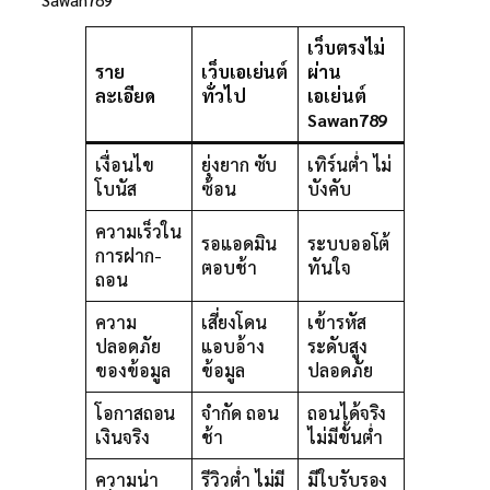
เว็บตรงไม่
ราย
เว็บเอเย่นต์
ผ่าน
ละเอียด
ทั่วไป
เอเย่นต์
Sawan789
เงื่อนไข
ยุ่งยาก ซับ
เทิร์นต่ำ ไม่
โบนัส
ซ้อน
บังคับ
ความเร็วใน
รอแอดมิน
ระบบออโต้
การฝาก-
ตอบช้า
ทันใจ
ถอน
ความ
เสี่ยงโดน
เข้ารหัส
ปลอดภัย
แอบอ้าง
ระดับสูง
ของข้อมูล
ข้อมูล
ปลอดภัย
โอกาสถอน
จำกัด ถอน
ถอนได้จริง
เงินจริง
ช้า
ไม่มีขั้นต่ำ
ความน่า
รีวิวต่ำ ไม่มี
มีใบรับรอง