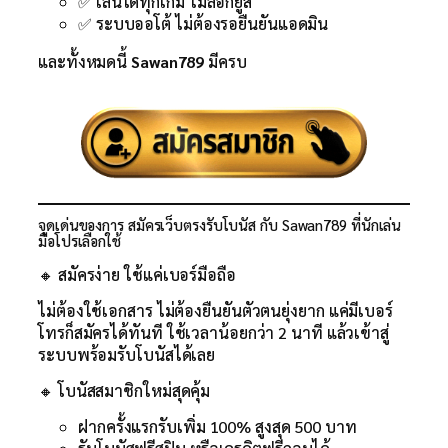
✅ เล่นได้ทุกเกม ไม่ล็อกยูส
✅ ระบบออโต้ ไม่ต้องรอยืนยันแอดมิน
และทั้งหมดนี้
Sawan789
มีครบ
จุดเด่นของการ สมัครเว็บตรงรับโบนัส กับ Sawan789 ที่นักเล่น
มือโปรเลือกใช้
🔸 สมัครง่าย ใช้แค่เบอร์มือถือ
ไม่ต้องใช้เอกสาร ไม่ต้องยืนยันตัวตนยุ่งยาก แค่มีเบอร์
โทรก็สมัครได้ทันที ใช้เวลาน้อยกว่า 2 นาที แล้วเข้าสู่
ระบบพร้อมรับโบนัสได้เลย
🔸 โบนัสสมาชิกใหม่สุดคุ้ม
ฝากครั้งแรกรับเพิ่ม 100% สูงสุด 500 บาท