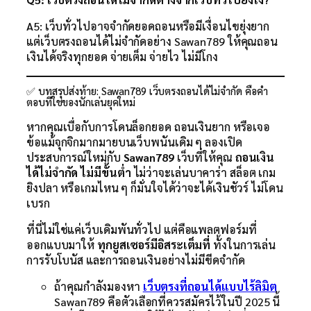
A5: เว็บทั่วไปอาจจำกัดยอดถอนหรือมีเงื่อนไขยุ่งยาก
แต่เว็บตรงถอนได้ไม่จำกัดอย่าง Sawan789 ให้คุณถอน
เงินได้จริงทุกยอด จ่ายเต็ม จ่ายไว ไม่มีโกง
✅ บทสรุปส่งท้าย: Sawan789 เว็บตรงถอนได้ไม่จำกัด คือคำ
ตอบที่ใช่ของนักเล่นยุคใหม่
หากคุณเบื่อกับการโดนล็อกยอด ถอนเงินยาก หรือเจอ
ข้อแม้จุกจิกมากมายบนเว็บพนันเดิม ๆ ลองเปิด
ประสบการณ์ใหม่กับ
Sawan789
เว็บที่ให้คุณ
ถอนเงิน
ได้ไม่จำกัด ไม่มีขั้นต่ำ
ไม่ว่าจะเล่นบาคาร่า สล็อต เกม
ยิงปลา หรือเกมไหน ๆ ก็มั่นใจได้ว่าจะได้เงินชัวร์ ไม่โดน
เบรก
ที่นี่ไม่ใช่แค่เว็บเดิมพันทั่วไป แต่คือแพลตฟอร์มที่
ออกแบบมาให้
ทุกยูสเซอร์มีอิสระเต็มที่
ทั้งในการเล่น
การรับโบนัส และการถอนเงินอย่างไม่มีขีดจำกัด
ถ้าคุณกำลังมองหา
เว็บตรงที่ถอนได้แบบไร้ลิมิต
Sawan789 คือตัวเลือกที่ควรสมัครไว้ในปี 2025 นี้