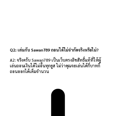
Q2: เล่นกับ Sawan789 ถอนได้ไม่จำกัดจริงหรือไม่?
A2: จริงครับ Sawan789 เป็นเว็บตรงลิขสิทธิ์แท้ที่ให้ผู้
เล่นถอนเงินได้ไม่อั้นทุกยูส ไม่ว่าคุณจะเล่นได้กี่บาทก็
ถอนออกได้เต็มจำนวน