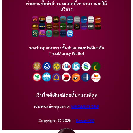
ค่ายเกมชั้นนำต่างประเทศที่เรารวบรวมมาให้
บริการ
รองรับทุกธนาคารชั้นนำและแอปพลิเคชัน
TrueMoney Wallet
เว็บไซต์พันธมิตรที่มาแรงที่สุด
เว็บพันธมิตรคุณภาพ:
MEGARICH159
Copyright © 2025 –
Sawan789