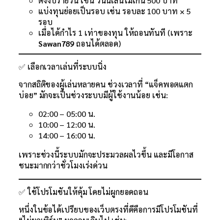
ตั้งงบรายวัน เช่น วันนี้เล่นไม่เกิน 500 บาท
แบ่งทุนย่อยเป็นรอบ เช่น รอบละ 100 บาท × 5
รอบ
เมื่อได้กำไร 1 เท่าของทุน ให้ถอนทันที (เพราะ
Sawan789
ถอนได้ตลอด)
✅ เลือกเวลาเล่นที่ระบบนิ่ง
จากสถิติของผู้เล่นหลายคน ช่วงเวลาที่ “แจ็คพอตแตก
บ่อย” มักจะเป็นช่วงระบบมีผู้ใช้งานน้อย เช่น:
02:00 – 05:00 น.
10:00 – 12:00 น.
14:00 – 16:00 น.
เพราะช่วงนี้ระบบมักจะประมวลผลไวขึ้น และมีโอกาส
ชนะมากกว่าชั่วโมงเร่งด่วน
✅ ใช้โปรโมชันให้คุ้ม โดยไม่ผูกยอดถอน
หนึ่งในข้อได้เปรียบของเว็บตรงที่ดีคือการมีโปรโมชันที่