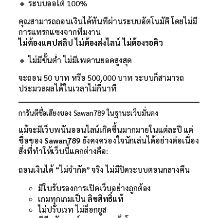
🔸 ระบบออโต้ 100%
คุณสามารถถอนเงินได้ทันทีผ่านระบบอัตโนมัติ โดยไม่มี
การแทรกแซงจากทีมงาน
ไม่ต้องแคปสลิป ไม่ต้องส่งไลน์ ไม่ต้องรอคิว
🔸 ไม่มีขั้นต่ำ ไม่มีเพดานยอดสูงสุด
จะถอน 50 บาท หรือ 500,000 บาท ระบบก็สามารถ
ประมวลผลได้ในเวลาไม่กี่นาที
การันตีชื่อเสียงของ Sawan789 ในฐานะเว็บมั่นคง
แม้จะมีเว็บพนันออนไลน์เกิดขึ้นมากมายในแต่ละปี แต่
ชื่อของ
Sawan789
ยังคงครองใจนักเล่นได้อย่างต่อเนื่อง
สิ่งที่ทำให้เว็บนี้แตกต่างคือ:
ถอนเงินได้ “ไม่จำกัด” จริง ไม่มีปิดระบบตอนกลางคืน
มีใบรับรองการเปิดเว็บอย่างถูกต้อง
เกมทุกเกมเป็น
ลิขสิทธิ์แท้
ไม่ปรับเรท ไม่ล็อกยูส