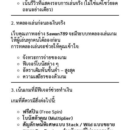
เน้นรีวิวที่แสดงรอบการเล่นจริง (ไม่ใช่แค่โชว์ยอด
ถอนอย่างเดียว)
2. ทดลองเล่นก่อนลงเงินจริง
เว็บคุณภาพอย่าง
Sawan789
จะมีระบบทดลองเล่นเกม
ให้ผู้เล่นทุกคนได้ลองก่อน
การทดลองเล่นจะช่วยให้คุณเข้าใจ:
จังหวะการจ่ายของเกม
ฟีเจอร์โบนัสต่าง ๆ
อัตราเดิมพันขั้นต่ำ – สูงสุด
ความเสถียรของตัวเกม
3. เน้นเกมที่มีฟีเจอร์ช่วยทำเงิน
เกมที่ดีควรมีสิ่งต่อไปนี้:
ฟรีสปิน
(Free Spin)
โบนัสตัวคูณ (Multiplier)
สัญลักษณ์พิเศษแบบ Stack / Wild แบบขยาย