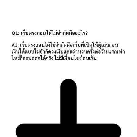
Q1: เว็บตรงถอนได้ไม่จำกัดคืออะไร?
A1: เว็บตรงถอนได้ไม่จำกัดคือเว็บที่เปิดให้ผู้เล่นถอน
เงินได้แบบไม่จำกัดวงเงินและจำนวนครั้งต่อวัน แตกเท่า
ไหร่ก็ถอนออกได้จริง ไม่มีเงื่อนไขซ่อนเร้น