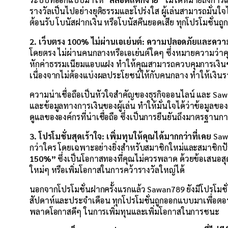
รางวัลเป็นไปอย่างยุติธรรมและโปร่งใส ผู้เล่นสามารถมั่นใจ
ต้อนรับ โบนัสฝากเงิน หรือโบนัสคืนยอดเสีย ทุกโปรโมชั่นถู
2. เว็บตรง 100% ไม่ผ่านเอเย่นต์: ความปลอดภัยและความน่
โดยตรง ไม่ผ่านคนกลางหรือเอเย่นต์ใดๆ ซึ่งหมายความว่าคุ
หักค่าธรรมเนียมแอบแฝง ทำให้คุณสามารถควบคุมการเงินของ
เนื่องจากไม่ต้องแบ่งผลประโยชน์ให้กับคนกลาง ทำให้เงินรางว
ความน่าเชื่อถือเป็นหัวใจสำคัญของธุรกิจออนไลน์ และ Sawa
และข้อมูลทางการเงินของผู้เล่น ทำให้มั่นใจได้ว่าข้อมู
ดูแลขององค์กรที่น่าเชื่อถือ ซึ่งเป็นการยืนยันถึงมาตรฐาน
3. โปรโมชั่นสุดเร้าใจ: เพิ่มทุนให้คุณได้มากกว่าที่เคย
Sawa
กว่าใคร โดยเฉพาะอย่างยิ่งสำหรับสมาชิกใหม่และสมาชิกปัจจ
150%”
ซึ่งเป็นโอกาสทองที่คุณไม่ควรพลาด ด้วยข้อเสนอสุด
ใหม่ๆ หรือเพิ่มโอกาสในการคว้ารางวัลใหญ่ได้
นอกจากโปรโมชั่นฝากครั้งแรกแล้ว Sawan789 ยังมีโปรโมชั่น
สัปดาห์และประจำเดือน ทุกโปรโมชั่นถูกออกแบบมาเพื่อตอบแ
พลาดโอกาสดีๆ ในการเพิ่มทุนและเพิ่มโอกาสในการชนะ