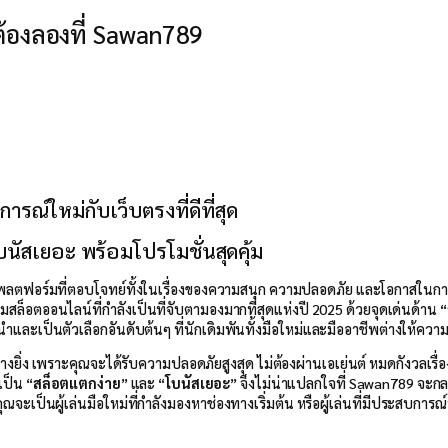
้องลองที่ Sawan789
ณ์ใหม่กับเว็บตรงที่ดีที่สุด
นัสเยอะ พร้อมโปรโมชั่นสุดคุ้ม
พลตฟอร์มที่ตอบโจทย์ทั้งในเรื่องของความสนุก ความปลอดภัย และโอกาสในการ
ล็อตออนไลน์ที่กำลังเป็นที่จับตามองมากที่สุดแห่งปี 2025 ด้วยจุดเด่นด้าน “
ำและเป็นตัวเลือกอันดับต้นๆ ที่นักเดิมพันทั้งมือใหม่และมืออาชีพต่างให้ควา
ยิ่ง เพราะคุณจะได้รับความปลอดภัยสูงสุด ไม่ต้องผ่านเอเย่นต์ หมดกังวลเรื่อ
เป็น “
สล็อตแตกง่าย
” และ “
โบนัสเยอะ
” จึงไม่น่าแปลกใจที่ Sawan789 จะกลาย
ุณจะเป็นผู้เล่นมือใหม่ที่กำลังมองหาช่องทางเริ่มต้น หรือผู้เล่นที่มีประส