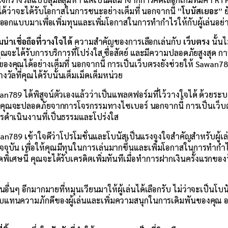
ได้ว่าจะได้รับโอกาสในการชนะอย่างเต็มที่ นอกจากนี้ “
โบนัสเยอะ
” ย
กออกแบบมาเพื่อเพิ่มทุนและเพิ่มโอกาสในการทำกำไรให้กับผู้เล่นอย่า
าเชื่อถือที่วางใจได้
ความสำคัญของการเลือกเล่นกับ
เว็บตรง
นั้น
ณจะได้รับการบริการที่โปร่งใส ซื่อสัตย์ และมีความปลอดภัยสูงสุด
คุณได้อย่างเต็มที่ นอกจากนี้ การเป็นเว็บตรงยังช่วยให้ Sawan78
ัลที่คุณได้รับนั้นเต็มเม็ดเต็มหน่วย
n789 ได้พิสูจน์ตัวเองแล้วว่าเป็นแพลตฟอร์มที่ไว้วางใจได้ ด้วยระบ
ลของคุณจะปลอดภัยจากการโจรกรรมทางไซเบอร์ นอกจากนี้ การเป็นเว็
การดำเนินงานที่เป็นธรรมและโปร่งใส
n789 เข้าใจดีว่าโปรโมชั่นและโบนัสเป็นแรงจูงใจสำคัญสำหรับผู้เล่น 
ุบัน เพื่อให้คุณมีทุนในการเล่นมากขึ้นและเพิ่มโอกาสในการทำกำไร 
พิเศษนี้ คุณจะได้รับเครดิตเพิ่มทันทีเมื่อทำการฝากเงินครั้งแรกขอ
อื่นๆ อีกมากมายที่หมุนเวียนมาให้ผู้เล่นได้เลือกรับ ไม่ว่าจะเป็น
ทนความภักดีของผู้เล่นและเพิ่มความสนุกในการเดิมพันของคุณ อย่าล