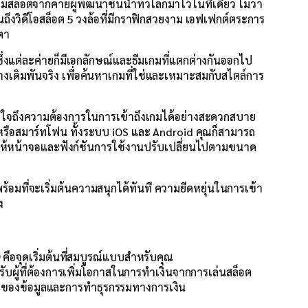
สล็อตจากค่ายผู้พัฒนาชั้นนำทั่วโลกมาไว้ในที่เดียว ไม่ว่า
นถึงวิดีโอสล็อต 5 วงล้อที่มีกราฟิกสวยงาม เอฟเฟกต์ตระการ
ตา
่งแต่ละค่ายก็มีเอกลักษณ์และธีมเกมที่แตกต่างกันออกไป
งเดิมพันจริง เพื่อค้นหาเกมที่ใช่และเหมาะสมกับสไตล์การ
ข้าใจถึงความต้องการในการเข้าถึงเกมได้อย่างสะดวกสบาย
 หรือสมาร์ทโฟน ทั้งระบบ iOS และ Android คุณก็สามารถ
 ทำให้หน้าจอและฟังก์ชันการใช้งานปรับเปลี่ยนไปตามขนาด
้อมที่จะเริ่มต้นความสนุกได้ทันที ความยืดหยุ่นในการเข้า
ง
อจุดเริ่มต้นที่สมบูรณ์แบบสำหรับคุณ
รับผู้ที่ต้องการเพิ่มโอกาสในการทำเงินจากการเล่นสล็อต
ยของข้อมูลและการทำธุรกรรมทางการเงิน