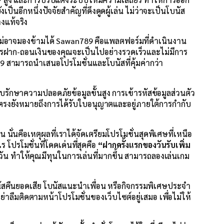
ังเป็นอีกหนึ่งปัจจัยสำคัญที่ดึงดูดผู้เล่น ไม่ว่าจะเป็นโบนัส
งแท้จริง
ไม่อาจมองข้ามได้ Sawan789 คือแพลตฟอร์มที่ดำเนินงาน
 การฝาก-ถอนเงินของคุณจะเป็นไปอย่างรวดเร็วและไม่มีการ
9 สามารถนำเสนอโปรโมชั่นและโบนัสที่คุ้มค่ากว่า
บรักษาความปลอดภัยข้อมูลขั้นสูง การเข้ารหัสข้อมูลส่วนตัว
บตรงยังหมายถึงการได้รับใบอนุญาตและอยู่ภายใต้การกำกับ
นั่นคือเหตุผลที่เราได้จัดเตรียมโปรโมชั่นสุดพิเศษที่เหนือ
โปรโมชั่นที่โดดเด่นที่สุดคือ
“ฝากครั้งแรกของวันรับเพิ่ม
งวัน ทำให้คุณมีทุนในการเล่นที่มากขึ้น สามารถลองเล่นเกม
โบนัสคืนยอดเสีย โบนัสแนะนำเพื่อน หรือกิจกรรมพิเศษประจำ
ืมติดตามหน้าโปรโมชั่นของเว็บไซต์อยู่เสมอ เพื่อไม่ให้