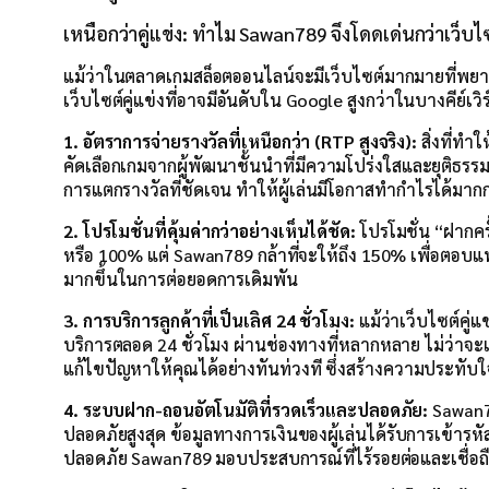
เหนือกว่าคู่แข่ง: ทำไม Sawan789 จึงโดดเด่นกว่าเว็บไซ
แม้ว่าในตลาดเกมสล็อตออนไลน์จะมีเว็บไซต์มากมายที่พยายา
เว็บไซต์คู่แข่งที่อาจมีอันดับใน Google สูงกว่าในบางคีย์เว
1. อัตราการจ่ายรางวัลที่เหนือกว่า (RTP สูงจริง):
สิ่งที่ทำใ
คัดเลือกเกมจากผู้พัฒนาชั้นนำที่มีความโปร่งใสและยุติธร
การแตกรางวัลที่ชัดเจน ทำให้ผู้เล่นมีโอกาสทำกำไรได้มา
2. โปรโมชั่นที่คุ้มค่ากว่าอย่างเห็นได้ชัด:
โปรโมชั่น “ฝากครั
หรือ 100% แต่ Sawan789 กล้าที่จะให้ถึง 150% เพื่อตอบแทนผู
มากขึ้นในการต่อยอดการเดิมพัน
3. การบริการลูกค้าที่เป็นเลิศ 24 ชั่วโมง:
แม้ว่าเว็บไซต์คู่
บริการตลอด 24 ชั่วโมง ผ่านช่องทางที่หลากหลาย ไม่ว่าจะ
แก้ไขปัญหาให้คุณได้อย่างทันท่วงที ซึ่งสร้างความประทับ
4. ระบบฝาก-ถอนอัตโนมัติที่รวดเร็วและปลอดภัย:
Sawan78
ปลอดภัยสูงสุด ข้อมูลทางการเงินของผู้เล่นได้รับการเข้
ปลอดภัย Sawan789 มอบประสบการณ์ที่ไร้รอยต่อและเชื่อถื