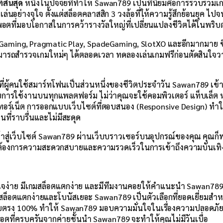
สิ้นสุด
หนึ่งในปัจจัยที่ทำให้ Sawan789 เป็นที่นิยมคือการรวบรวมเกม
อย่างจุใจ ตั้งแต่สล็อตคลาสสิก 3 วงล้อที่ให้ความรู้สึกย้อนยุค ไปจ
อตที่มอบโอกาสในการคว้ารางวัลใหญ่ที่เปลี่ยนแปลงชีวิตได้ในพริบ
er Gaming, Pragmatic Play, SpadeGaming, SlotXO และอีกมากมาย ซึ
สามารถสำรวจเกมใหม่ๆ ได้ตลอดเวลา ทดลองเล่นเกมฟรีก่อนตัดสินใจวา
ลที่ผู้คนใช้สมาร์ทโฟนเป็นส่วนหนึ่งของชีวิตประจำวัน Sawan789 เ
งรับการใช้งานบนทุกแพลตฟอร์ม ไม่ว่าคุณจะใช้คอมพิวเตอร์ แท็บเล็ต
มีอินเทอร์เน็ต การออกแบบเว็บไซต์ที่ตอบสนอง (Responsive Design)
ที่ราบรื่นและไม่มีสะดุด
้าสู่เว็บไซต์ Sawan789 ผ่านเว็บบราวเซอร์บนอุปกรณ์ของคุณ คุณก็พร
ที่ต้องการความสะดวกสบายและความรวดเร็วในการเข้าถึงความบันเทิ
ง่าย มีเกมสล็อตแตกง่าย และมีทีมงานคอยให้คำแนะนำ Sawan789 คื
นสล็อตแตกง่ายและโบนัสเยอะ Sawan789 เป็นตัวเลือกที่ยอดเยี่ยมสำห
็บตรง 100% ทำให้ Sawan789 มอบความมั่นใจในเรื่องความปลอดภั
็อตที่ครบครันจากค่ายชั้นนำ Sawan789 จะทำให้คุณไม่มีวันเบื่อ