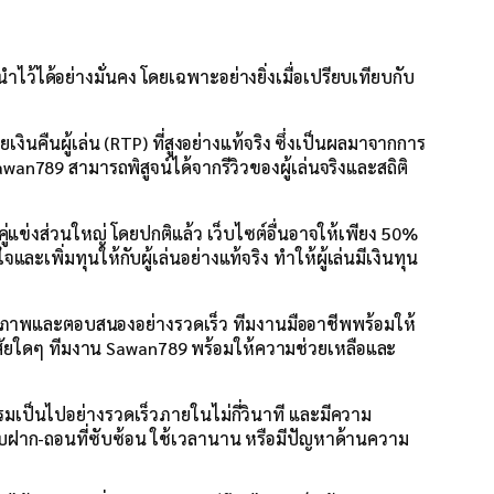
ำไว้ได้อย่างมั่นคง โดยเฉพาะอย่างยิ่งเมื่อเปรียบเทียบกับ
ยเงินคืนผู้เล่น (RTP) ที่สูงอย่างแท้จริง ซึ่งเป็นผลมาจากการ
awan789 สามารถพิสูจน์ได้จากรีวิวของผู้เล่นจริงและสถิติ
ู่แข่งส่วนใหญ่ โดยปกติแล้ว เว็บไซต์อื่นอาจให้เพียง 50%
ะเพิ่มทุนให้กับผู้เล่นอย่างแท้จริง ทำให้ผู้เล่นมีเงินทุน
มีคุณภาพและตอบสนองอย่างรวดเร็ว ทีมงานมืออาชีพพร้อมให้
สงสัยใดๆ ทีมงาน Sawan789 พร้อมให้ความช่วยเหลือและ
รมเป็นไปอย่างรวดเร็วภายในไม่กี่วินาที และมีความ
ะบบฝาก-ถอนที่ซับซ้อน ใช้เวลานาน หรือมีปัญหาด้านความ