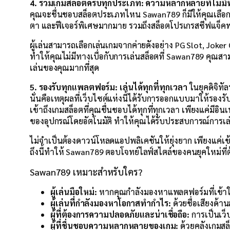
4. รวมเกมสล็อตครบทุกประเภท: ความหลากหลายที่ไม่มีที่
คุณจะชื่นชอบสล็อตประเภทไหน Sawan789 ก็มีให้คุณเลือกเล่น
ตา และฟีเจอร์พิเศษมากมาย รวมถึงสล็อตโปรเกรสซีฟแจ็คพ
ผู้เล่นสามารถเลือกเล่นเกมจากค่ายดังอย่าง PG Slot, Jok
ทำให้คุณไม่มีทางเบื่อกับการเล่นสล็อตที่ Sawan789 คุณ
เล่นของคุณมากที่สุด
5. รองรับทุกแพลตฟอร์ม: เล่นได้ทุกที่ทุกเวลา
ในยุคดิจิทั
นั่นคือเหตุผลที่เว็บไซต์แห่งนี้ได้รับการออกแบบมาให้รอ
เข้าถึงเกมสล็อตที่คุณชื่นชอบได้ทุกที่ทุกเวลา เพียงแค่
ของอุปกรณ์โดยอัตโนมัติ ทำให้คุณได้รับประสบการณ์การเล่น
ไม่จำเป็นต้องดาวน์โหลดแอปพลิเคชันให้ยุ่งยาก เพียงแค่เข
ถึงนี้ทำให้ Sawan789 ตอบโจทย์ไลฟ์สไตล์ของคนยุคใหม่
Sawan789 เหมาะสำหรับใคร?
ผู้เล่นมือใหม่:
หากคุณกำลังมองหาแพลตฟอร์มที่เข้าใจ
ผู้เล่นที่กำลังมองหาโอกาสทำกำไร:
ด้วยชื่อเสียงด้า
ผู้ที่ต้องการความปลอดภัยและน่าเชื่อถือ:
การเป็นเว
ผู้ที่ชื่นชอบความหลากหลายของเกม:
ด้วยคลังเกมสล