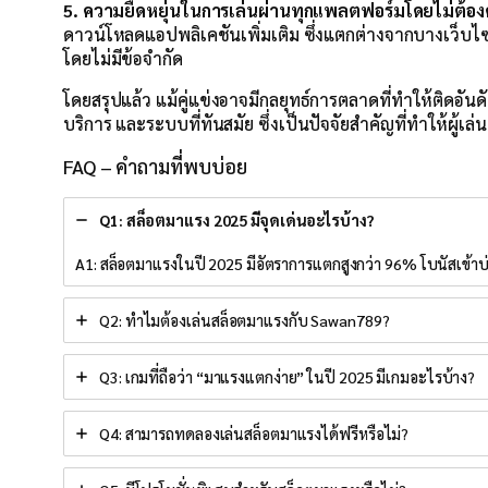
5. ความยืดหยุ่นในการเล่นผ่านทุกแพลตฟอร์มโดยไม่ต้อง
ดาวน์โหลดแอปพลิเคชันเพิ่มเติม ซึ่งแตกต่างจากบางเว็บไซต์ท
โดยไม่มีข้อจำกัด
โดยสรุปแล้ว แม้คู่แข่งอาจมีกลยุทธ์การตลาดที่ทำให้ติดอัน
บริการ และระบบที่ทันสมัย ซึ่งเป็นปัจจัยสำคัญที่ทำให้ผู้เ
FAQ – คำถามที่พบบ่อย
Q1: สล็อตมาแรง 2025 มีจุดเด่นอะไรบ้าง?
A1: สล็อตมาแรงในปี 2025 มีอัตราการแตกสูงกว่า 96% โบนัสเข้าบ
Q2: ทำไมต้องเล่นสล็อตมาแรงกับ Sawan789?
Q3: เกมที่ถือว่า “มาแรงแตกง่าย” ในปี 2025 มีเกมอะไรบ้าง?
Q4: สามารถทดลองเล่นสล็อตมาแรงได้ฟรีหรือไม่?