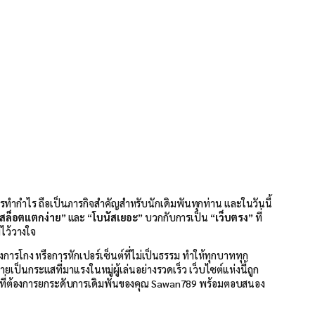
ทำกำไร ถือเป็นภารกิจสำคัญสำหรับนักเดิมพันทุกท่าน และในวันนี้
สล็อตแตกง่าย
” และ “
โบนัสเยอะ
” บวกกับการเป็น “
เว็บตรง
” ที่
มไว้วางใจ
งการโกง หรือการหักเปอร์เซ็นต์ที่ไม่เป็นธรรม ทำให้ทุกบาททุก
เป็นกระแสที่มาแรงในหมู่ผู้เล่นอย่างรวดเร็ว เว็บไซต์แห่งนี้ถูก
บการณ์ที่ต้องการยกระดับการเดิมพันของคุณ Sawan789 พร้อมตอบสนอง