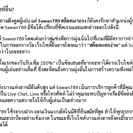
ต์อื่น?
มดึงดูดผู้เล่น แต่
Sawan789 สล็อตมาแรง
ก็ยังคงรักษาตำแหน่งผู้น
ิร์ด Sawan789 มีข้อได้เปรียบที่ชัดเจนและแตกต่างออกไปดังนี้:
ห้ Sawan789 โดดเด่นกว่าคู่แข่งคือการมุ่งเน้นไปที่เกมที่มีอัตราการจ่า
รมในการออกรางวัล เว็บไซต์อื่นอาจโฆษณาว่า “
สล็อตแตกง่าย
” แต่ S
กกว่าในระยะยาว
้งแรกของวันรับเพิ่ม 150%” เป็นข้อเสนอที่ยากจะหาได้จากเว็บไซต์ค
้เล่นอย่างเต็มที่ ซึ่งสะท้อนถึงความมุ่งมั่นในการสร้างความพึงพอใจแล
แข่งบางแห่งอาจมีอันดับสูง แต่ Sawan789 เน้นการบริการลูกค้าที่
เป็น Live Chat, Line หรือโทรศัพท์ ไม่ว่าคุณจะพบปัญหาหรือมีข้อ
ใจและความสบายใจให้กับผู้เล่นเป็นอย่างมาก
9 ใช้ระบบฝาก-ถอนเงินแบบอัตโนมัติที่ทันสมัยที่สุด ทำให้ทุกธุรกร
ารหัสและปกป้องอย่างเข้มงวด ในขณะที่เว็บไซต์บางแห่งอาจยังคงมีร
อได้